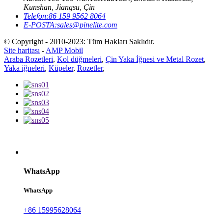
Kunshan, Jiangsu, Çin
Telefon:
86 159 9562 8064
E-POSTA:
sales@pinelite.com
© Copyright - 2010-2023: Tüm Hakları Saklıdır.
Site haritası
-
AMP Mobil
Araba Rozetleri
,
Kol düğmeleri
,
Çin Yaka İğnesi ve Metal Rozet
,
Yaka iğneleri
,
Küpeler
,
Rozetler
,
WhatsApp
WhatsApp
+86 15995628064