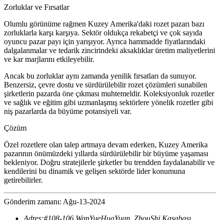
Zorluklar ve Fırsatlar
Olumlu görünüme rağmen Kuzey Amerika'daki rozet pazarı bazı
zorluklarla karşı karşıya. Sektör oldukça rekabetçi ve çok sayıda
oyuncu pazar payı için yarışıyor. Ayrıca hammadde fiyatlarındaki
dalgalanmalar ve tedarik zincirindeki aksaklıklar üretim maliyetlerini
ve kar marjlarını etkileyebilir.
Ancak bu zorluklar aynı zamanda yenilik fırsatları da sunuyor.
Benzersiz, çevre dostu ve sürdürülebilir rozet çözümleri sunabilen
şirketlerin pazarda öne çıkması muhtemeldir. Koleksiyonluk rozetler
ve sağlık ve eğitim gibi uzmanlaşmış sektörlere yönelik rozetler gibi
niş pazarlarda da büyüme potansiyeli var.
Çözüm
Özel rozetlere olan talep artmaya devam ederken, Kuzey Amerika
pazarının önümüzdeki yıllarda sürdürülebilir bir büyüme yaşaması
bekleniyor. Doğru stratejilerle şirketler bu trendden faydalanabilir ve
kendilerini bu dinamik ve gelişen sektörde lider konumuna
getirebilirler.
Gönderim zamanı: Ağu-13-2024
Adres:
#108-106 WanYueHuaYuan, ZhouShi Kasabası,