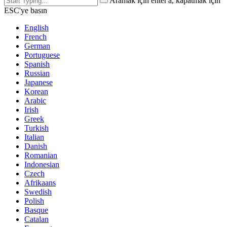
Aramak için enter'a, kapatmak için
ESC'ye basın
English
French
German
Portuguese
Spanish
Russian
Japanese
Korean
Arabic
Irish
Greek
Turkish
Italian
Danish
Romanian
Indonesian
Czech
Afrikaans
Swedish
Polish
Basque
Catalan