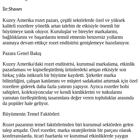
İle:
Shawn
Kuzey Amerika rozet pazarı, çeşitli sektörlerde özel ve yüksek
kaliteli rozetlere yönelik artan talebin de etkisiyle önemli bir
büyümeye tanık oluyor. Kuruluşlar ve bireyler markalarını,
bağlılıklarını ve başarılarını temsil etmenin benzersiz yollarını
aramaya devam ettikçe rozet endüstrisi genişlemeye hazırlanıyor.
Pazara Genel Bakış
Kuzey Amerika'daki rozet endüstrisi, kurumsal markalama, etkinlik
pazarlaması ve kişiselleştirilmiş ürünlerdeki artışın etkisiyle son
birkaç yılda istikrarlı bir büyüme kaydetti. Şirketler marka
bilinirliğini, çalışan katılımını ve müşteri sadakatini artırmak için özel
rozetlere giderek daha fazla yatırım yapıyor. Ayrıca rozetler hobi
sahipleri, koleksiyoncular ve kendi kimliklerini ve tutkularını
yansıtan özelleştirilmiş tasarımlara değer veren topluluklar arasında
da popüler hale geliyor.
Büyümenin Temel Faktörleri
Rozet pazarının temel faktörlerinden biri kurumsal sektörden gelen
talep artışıdır. Özel rozetler, marka stratejilerinin bir parçası olarak
konferanslarda, ticari fuarlarda ve kurumsal etkinliklerde yaygın