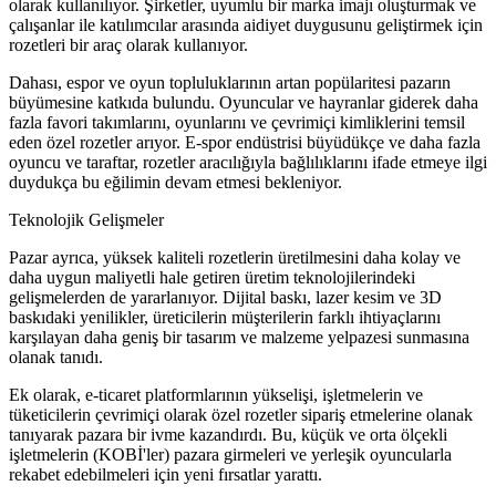
olarak kullanılıyor. Şirketler, uyumlu bir marka imajı oluşturmak ve
çalışanlar ile katılımcılar arasında aidiyet duygusunu geliştirmek için
rozetleri bir araç olarak kullanıyor.
Dahası, espor ve oyun topluluklarının artan popülaritesi pazarın
büyümesine katkıda bulundu. Oyuncular ve hayranlar giderek daha
fazla favori takımlarını, oyunlarını ve çevrimiçi kimliklerini temsil
eden özel rozetler arıyor. E-spor endüstrisi büyüdükçe ve daha fazla
oyuncu ve taraftar, rozetler aracılığıyla bağlılıklarını ifade etmeye ilgi
duydukça bu eğilimin devam etmesi bekleniyor.
Teknolojik Gelişmeler
Pazar ayrıca, yüksek kaliteli rozetlerin üretilmesini daha kolay ve
daha uygun maliyetli hale getiren üretim teknolojilerindeki
gelişmelerden de yararlanıyor. Dijital baskı, lazer kesim ve 3D
baskıdaki yenilikler, üreticilerin müşterilerin farklı ihtiyaçlarını
karşılayan daha geniş bir tasarım ve malzeme yelpazesi sunmasına
olanak tanıdı.
Ek olarak, e-ticaret platformlarının yükselişi, işletmelerin ve
tüketicilerin çevrimiçi olarak özel rozetler sipariş etmelerine olanak
tanıyarak pazara bir ivme kazandırdı. Bu, küçük ve orta ölçekli
işletmelerin (KOBİ'ler) pazara girmeleri ve yerleşik oyuncularla
rekabet edebilmeleri için yeni fırsatlar yarattı.